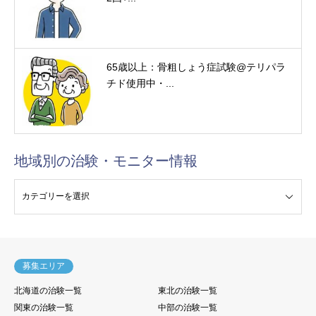
65歳以上：骨粗しょう症試験@テリパラ
チド使用中・...
地域別の治験・モニター情報
験・モニター情報
募集エリア
北海道の治験一覧
東北の治験一覧
関東の治験一覧
中部の治験一覧