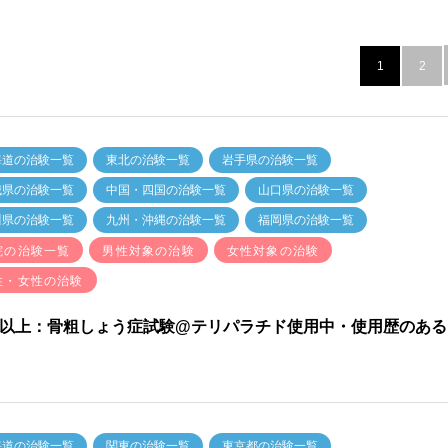
1
2
海道の治験一覧
東北の治験一覧
岩手県の治験一覧
城県の治験一覧
中国・四国の治験一覧
山口県の治験一覧
川県の治験一覧
九州・沖縄の治験一覧
福岡県の治験一覧
院の治験一覧
男性対象の治験
女性対象の治験
性・女性の治験
歳以上：骨粗しょう症試験@テリパラチド使用中・使用歴のある
海道の治験一覧
関東の治験一覧
東京都の治験一覧