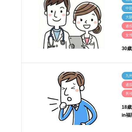
中
大
通
女
30
九
通
男
18
in福