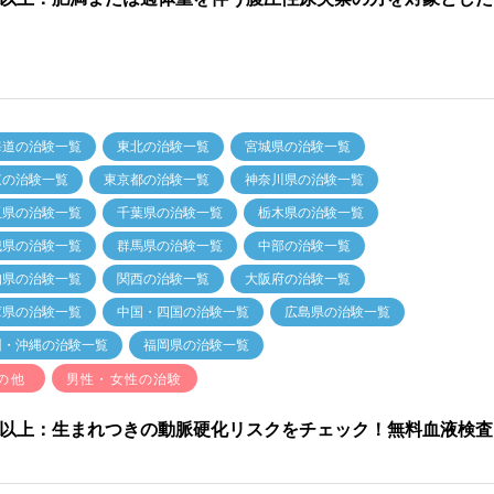
海道の治験一覧
東北の治験一覧
宮城県の治験一覧
東の治験一覧
東京都の治験一覧
神奈川県の治験一覧
玉県の治験一覧
千葉県の治験一覧
栃木県の治験一覧
城県の治験一覧
群馬県の治験一覧
中部の治験一覧
知県の治験一覧
関西の治験一覧
大阪府の治験一覧
庫県の治験一覧
中国・四国の治験一覧
広島県の治験一覧
州・沖縄の治験一覧
福岡県の治験一覧
の他
男性・女性の治験
歳以上：生まれつきの動脈硬化リスクをチェック！無料血液検査