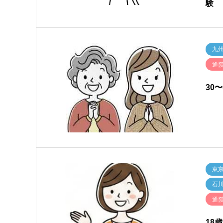
験
九
通
30
東
石
通
18