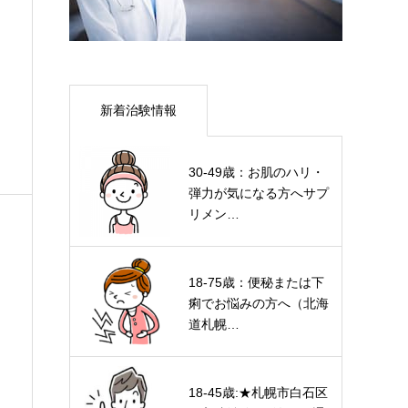
新着治験情報
30-49歳：お肌のハリ・
弾力が気になる方へサプ
リメン…
18-75歳：便秘または下
痢でお悩みの方へ（北海
道札幌…
18-45歳:★札幌市白石区