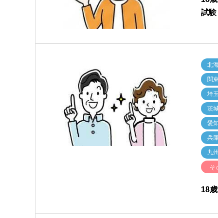
試験
北
関
埼
茨
愛
兵
九
そ
18