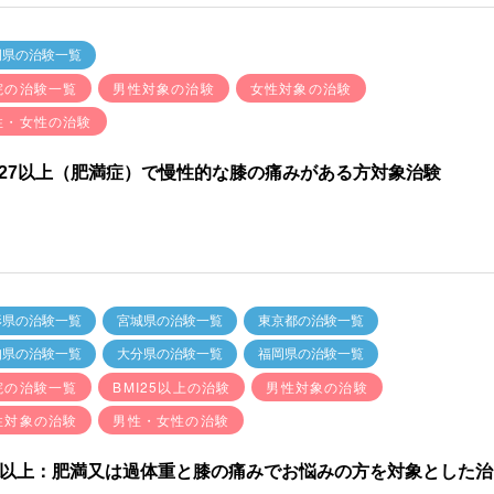
岡県の治験一覧
院の治験一覧
男性対象の治験
女性対象の治験
性・女性の治験
I 27以上（肥満症）で慢性的な膝の痛みがある方対象治験
形県の治験一覧
宮城県の治験一覧
東京都の治験一覧
知県の治験一覧
大分県の治験一覧
福岡県の治験一覧
院の治験一覧
BMI25以上の治験
男性対象の治験
性対象の治験
男性・女性の治験
歳以上：肥満又は過体重と膝の痛みでお悩みの方を対象とした治