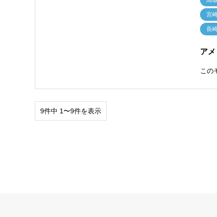
宮
長
アメ
この
9件中 1〜9件を表示