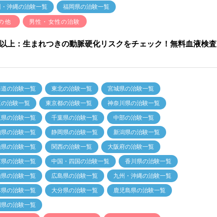
州・沖縄の治験一覧
福岡県の治験一覧
の他
男性・女性の治験
歳以上：生まれつきの動脈硬化リスクをチェック！無料血液検査
海道の治験一覧
東北の治験一覧
宮城県の治験一覧
東の治験一覧
東京都の治験一覧
神奈川県の治験一覧
玉県の治験一覧
千葉県の治験一覧
中部の治験一覧
知県の治験一覧
静岡県の治験一覧
新潟県の治験一覧
山県の治験一覧
関西の治験一覧
大阪府の治験一覧
庫県の治験一覧
中国・四国の治験一覧
香川県の治験一覧
山県の治験一覧
広島県の治験一覧
九州・沖縄の治験一覧
本県の治験一覧
大分県の治験一覧
鹿児島県の治験一覧
岡県の治験一覧