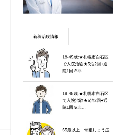
新着治験情報
18-45歳:★札幌市白石区
で入院治験★5泊2回+通
院1回※非…
18-45歳:★札幌市白石区
で入院治験★5泊2回+通
院1回※非…
65歳以上：骨粗しょう症