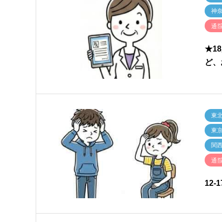
神
通
★1
ど、
東
東
関
通
12