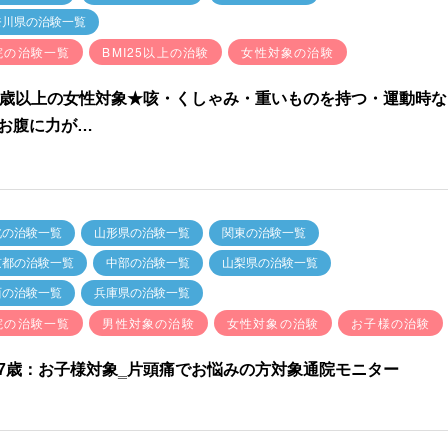
奈川県の治験一覧
院の治験一覧
BMI25以上の治験
女性対象の治験
8歳以上の女性対象★咳・くしゃみ・重いものを持つ・運動時な
お腹に力が…
北の治験一覧
山形県の治験一覧
関東の治験一覧
京都の治験一覧
中部の治験一覧
山梨県の治験一覧
西の治験一覧
兵庫県の治験一覧
院の治験一覧
男性対象の治験
女性対象の治験
お子様の治験
-17歳：お子様対象‗片頭痛でお悩みの方対象通院モニター