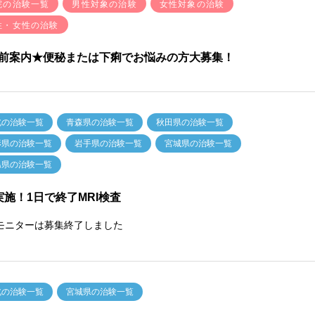
院の治験一覧
男性対象の治験
女性対象の治験
性・女性の治験
前案内★便秘または下痢でお悩みの方大募集！
北の治験一覧
青森県の治験一覧
秋田県の治験一覧
形県の治験一覧
岩手県の治験一覧
宮城県の治験一覧
島県の治験一覧
実施！1日で終了MRI検査
モニターは募集終了しました
北の治験一覧
宮城県の治験一覧