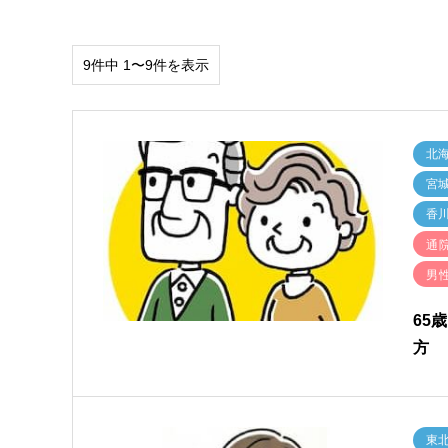
9件中 1〜9件を表示
北
宮
香
通
男
65
方
東