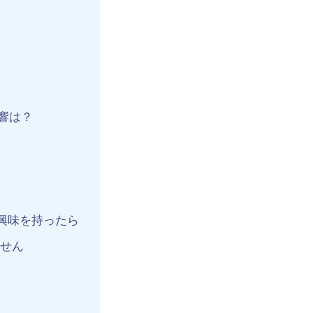
）
響は？
興味を持ったら
せん