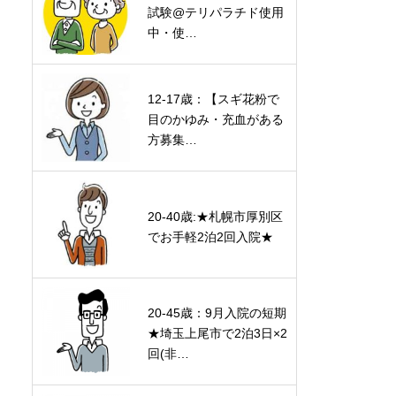
試験@テリパラチド使用
中・使…
12-17歳：【スギ花粉で
目のかゆみ・充血がある
方募集…
20-40歳:★札幌市厚別区
でお手軽2泊2回入院★
20-45歳：9月入院の短期
★埼玉上尾市で2泊3日×2
回(非…