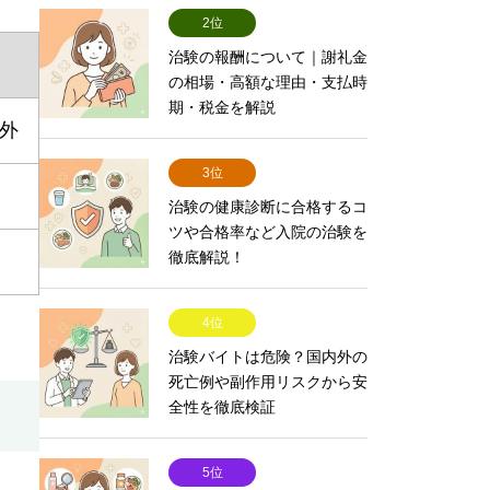
2位
治験の報酬について｜謝礼金
の相場・高額な理由・支払時
期・税金を解説
外
3位
治験の健康診断に合格するコ
ツや合格率など入院の治験を
徹底解説！
4位
治験バイトは危険？国内外の
死亡例や副作用リスクから安
全性を徹底検証
5位