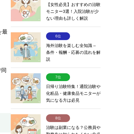
【女性必見】おすすめの治験
モニター3選！入院治験が少
ない理由も詳しく解説
を最
6位
海外治験を楽しむ全知識 –
条件・報酬・応募の流れを解
説
で同
7位
日帰り治験特集！通院治験や
化粧品・健康食品モニターが
気になる方は必見
8位
治験は副業になる？公務員や