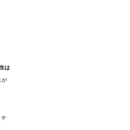
生は
スが
クチ