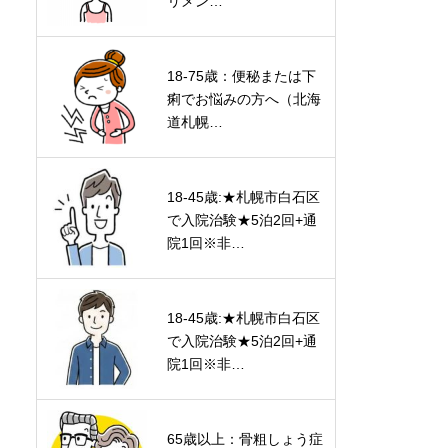
リメン…
18-75歳：便秘または下
痢でお悩みの方へ（北海
道札幌…
18-45歳:★札幌市白石区
で入院治験★5泊2回+通
院1回※非…
18-45歳:★札幌市白石区
で入院治験★5泊2回+通
院1回※非…
65歳以上：骨粗しょう症