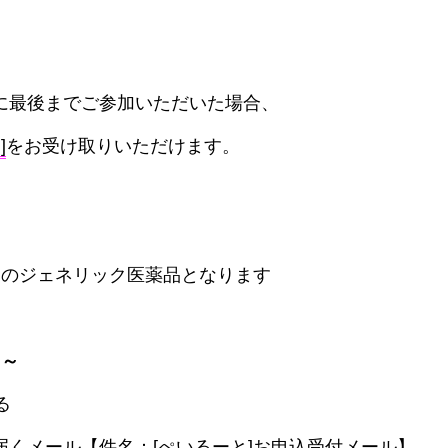
に最後までご参加いただいた場合、
]
をお受け取りいただけます。
]のジェネリック医薬品となります
 ～
る
届くメール【件名：[ぺいるーと]お申込受付メール】