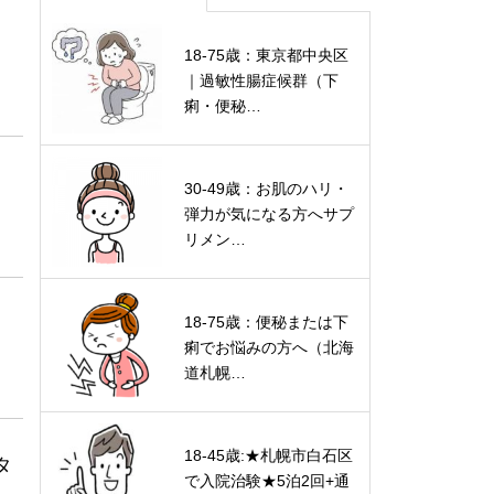
18-75歳：東京都中央区
｜過敏性腸症候群（下
痢・便秘…
30-49歳：お肌のハリ・
弾力が気になる方へサプ
リメン…
18-75歳：便秘または下
痢でお悩みの方へ（北海
道札幌…
18-45歳:★札幌市白石区
タ
で入院治験★5泊2回+通