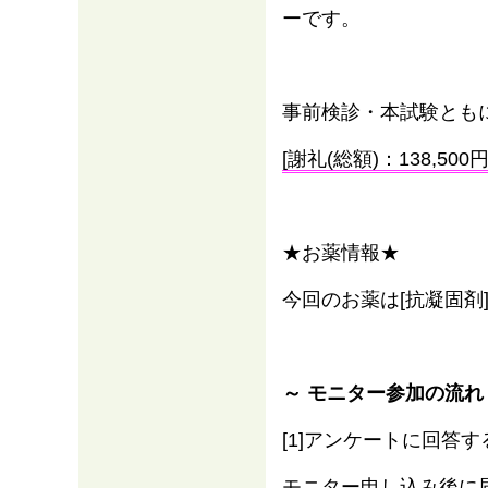
ーです。
事前検診・本試験とも
[謝礼(総額)：138,500円
★お薬情報★
今回のお薬は[抗凝固剤
情報
～ モニター参加の流れ
[1]アンケートに回答す
モニター申し込み後に