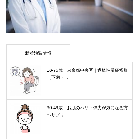
新着治験情報
18-75歳：東京都中央区｜過敏性腸症候群
（下痢・...
30-49歳：お肌のハリ・弾力が気になる方
へサプリ...