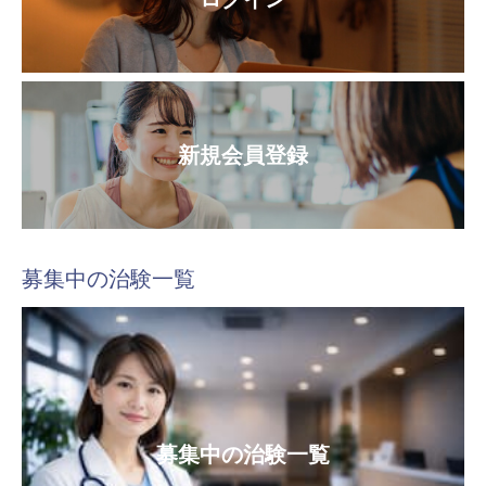
新規会員登録
募集中の治験一覧
募集中の治験一覧