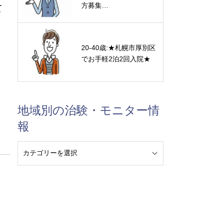
方募集…
て
20-40歳:★札幌市厚別区
。
でお手軽2泊2回入院★
地域別の治験・モニター情
報
。