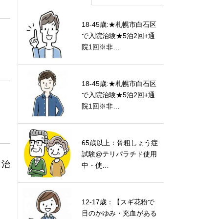
18-45歳:★札幌市白石区
で入院治験★5泊2回+通
院1回※非…
18-45歳:★札幌市白石区
で入院治験★5泊2回+通
院1回※非…
65歳以上：骨粗しょう症
試験@テリパラチド使用
く治
中・使…
12-17歳：【スギ花粉で
目のかゆみ・充血がある