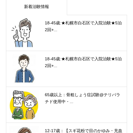
新着治験情報
18-45歳:★札幌市白石区で入院治験★5泊
2回+...
18-45歳:★札幌市白石区で入院治験★5泊
2回+...
65歳以上：骨粗しょう症試験@テリパラ
チド使用中・...
12-17歳：【スギ花粉で目のかゆみ・充血