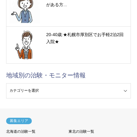
がある方...
20-40歳:★札幌市厚別区でお手軽2泊2回
入院★
地域別の治験・モニター情報
験・モニター情報
募集エリア
北海道の治験一覧
東北の治験一覧