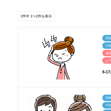
2件中 1〜2件を表示
関
京
通
お
6-
関
中