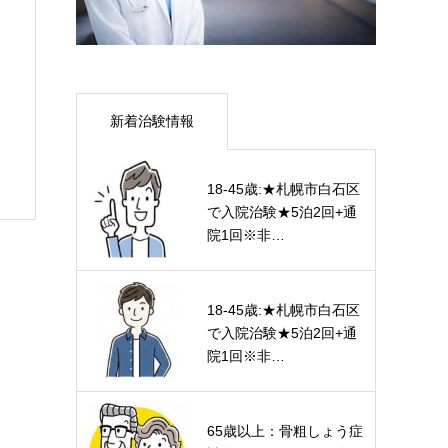
新着治験情報
18-45歳:★札幌市白石区
で入院治験★5泊2回+通
院1回※非…
18-45歳:★札幌市白石区
で入院治験★5泊2回+通
院1回※非…
65歳以上：骨粗しょう症