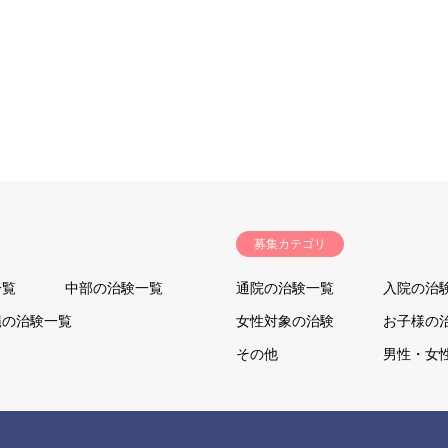
募集カテゴリ
一覧
中部の治験一覧
通院の治験一覧
入院の治
縄の治験一覧
女性対象の治験
お子様の
その他
男性・女