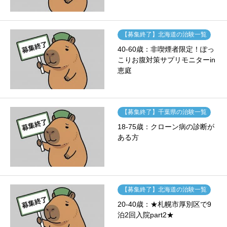
【募集終了】北海道の治験一覧
40-60歳：非喫煙者限定！ぽっ
こりお腹対策サプリモニターin
恵庭
【募集終了】千葉県の治験一覧
18-75歳：クローン病の診断が
ある方
【募集終了】北海道の治験一覧
20-40歳：★札幌市厚別区で9
泊2回入院part2★