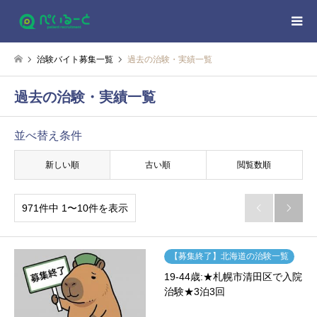
治験バイト募集一覧
過去の治験・実績一覧
過去の治験・実績一覧
並べ替え条件
新しい順
古い順
閲覧数順
971件中 1〜10件を表示


【募集終了】北海道の治験一覧
19-44歳:★札幌市清田区で入院
治験★3泊3回