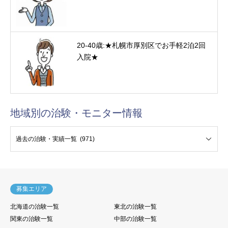
20-40歳:★札幌市厚別区でお手軽2泊2回
入院★
地域別の治験・モニター情報
験・モニター情報
募集エリア
北海道の治験一覧
東北の治験一覧
関東の治験一覧
中部の治験一覧