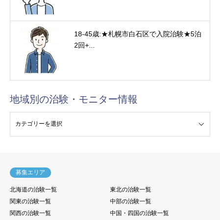
18-45歳:★札幌市白石区で入院治験★5泊
2回+...
地域別の治験・モニター情報
験・モニター情報
募集エリア
北海道の治験一覧
東北の治験一覧
関東の治験一覧
中部の治験一覧
関西の治験一覧
中国・四国の治験一覧