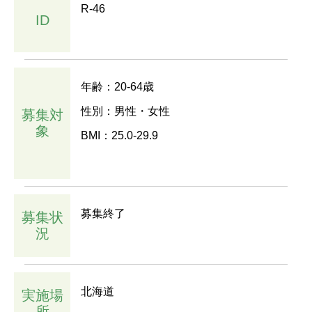
R-46
ID
年齢：20-64歳
性別：男性・女性
募集対
象
BMI：25.0-29.9
募集終了
募集状
況
北海道
実施場
所