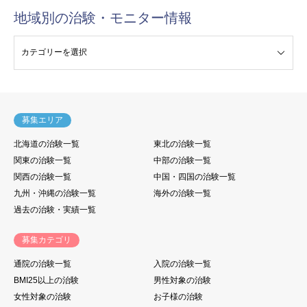
地域別の治験・モニター情報
験・モニター情報
募集エリア
北海道の治験一覧
東北の治験一覧
関東の治験一覧
中部の治験一覧
関西の治験一覧
中国・四国の治験一覧
九州・沖縄の治験一覧
海外の治験一覧
過去の治験・実績一覧
募集カテゴリ
通院の治験一覧
入院の治験一覧
BMI25以上の治験
男性対象の治験
女性対象の治験
お子様の治験