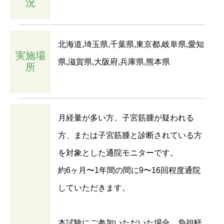
況
北海道,埼玉県,千葉県,東京都,岐阜県,愛知
実施場
県,滋賀県,大阪府,兵庫県,熊本県
所
月経量が多い方、子宮筋腫が疑われる
方、または子宮筋腫と診断されている方
を対象とした通院モニターです。
約6ヶ月〜1年間の間に9〜16回程度通院
していただきます。
本試験にご参加いただいた場合、
負担軽