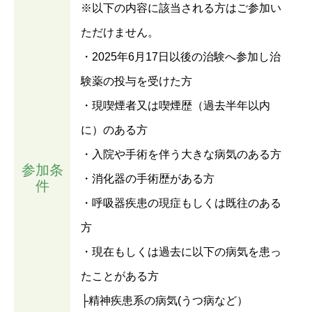
※以下の内容に該当される方はご参加い
ただけません。
・2025年6⽉17⽇以後の治験へ参加し治
験薬の投与を受けた⽅
・現喫煙者⼜は喫煙歴（過去半年以内
に）のある方
・入院や手術を伴う大きな病気のある方
参加条
・消化器の手術歴がある方
件
・呼吸器疾患の現症もしくは既往のある
方
・現在もしくは過去に以下の病気を患っ
たことがある方
├精神疾患系の病気(うつ病など）