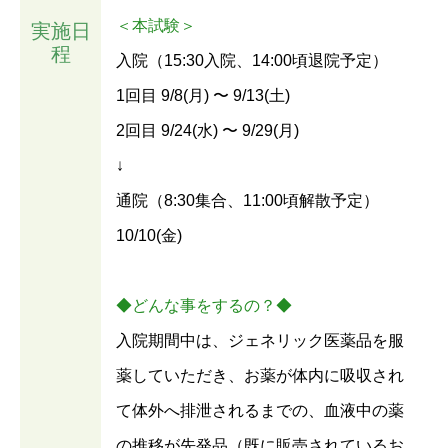
＜本試験＞
実施日
程
入院（15:30入院、14:00頃退院予定）
1回目 9/8(⽉) 〜 9/13(⼟)
2回目 9/24(⽔) 〜 9/29(⽉)
↓
通院（8:30集合、11:00頃解散予定）
10/10(⾦)
◆どんな事をするの？◆
入院期間中は、ジェネリック医薬品を服
薬していただき、お薬が体内に吸収され
て体外へ排泄されるまでの、血液中の薬
の推移が先発品（既に販売されているお