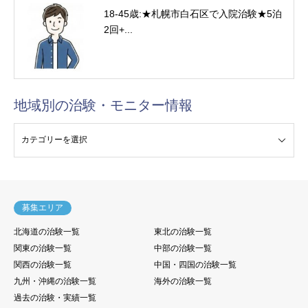
18-45歳:★札幌市白石区で入院治験★5泊
2回+...
地域別の治験・モニター情報
験・モニター情報
募集エリア
北海道の治験一覧
東北の治験一覧
関東の治験一覧
中部の治験一覧
関西の治験一覧
中国・四国の治験一覧
九州・沖縄の治験一覧
海外の治験一覧
過去の治験・実績一覧