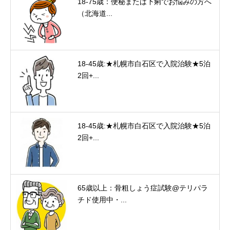
18-75歳：便秘または下痢でお悩みの方へ
（北海道...
18-45歳:★札幌市白石区で入院治験★5泊
2回+...
18-45歳:★札幌市白石区で入院治験★5泊
2回+...
65歳以上：骨粗しょう症試験@テリパラ
チド使用中・...