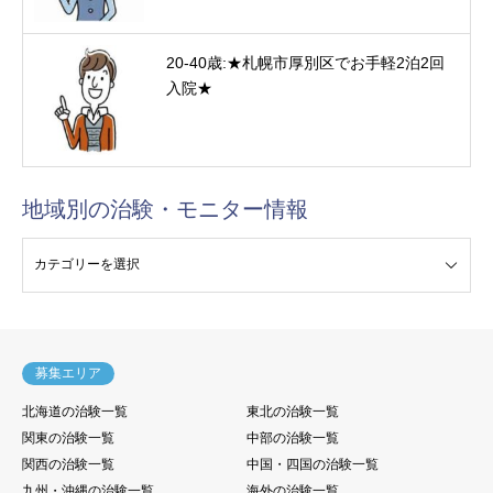
20-40歳:★札幌市厚別区でお手軽2泊2回
入院★
地域別の治験・モニター情報
験・モニター情報
募集エリア
北海道の治験一覧
東北の治験一覧
関東の治験一覧
中部の治験一覧
関西の治験一覧
中国・四国の治験一覧
九州・沖縄の治験一覧
海外の治験一覧