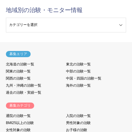
地域別の治験・モニター情報
験・モニター情報
募集エリア
北海道の治験一覧
東北の治験一覧
関東の治験一覧
中部の治験一覧
関西の治験一覧
中国・四国の治験一覧
九州・沖縄の治験一覧
海外の治験一覧
過去の治験・実績一覧
募集カテゴリ
通院の治験一覧
入院の治験一覧
BMI25以上の治験
男性対象の治験
女性対象の治験
お子様の治験