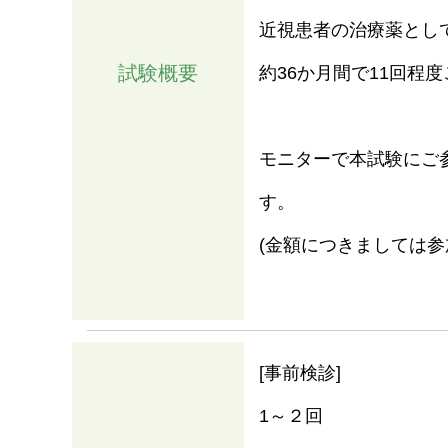
近視患者の治療薬とし
試験概要
約36か月間で11回程
モニターで本試験にご
す。
(金額につきましては参
情報
[事前検診]
1～２回