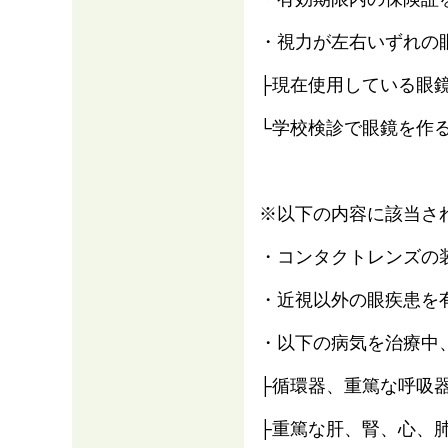
・視力が左右いずれの眼
├現在使用している眼
└学校検診で眼鏡を作
※以下の内容に該当さ
・コンタクトレンズの
・近視以外の眼疾患を
・以下の病気を治療中
├循環器、重篤な呼吸
├重篤な肝、腎、心、