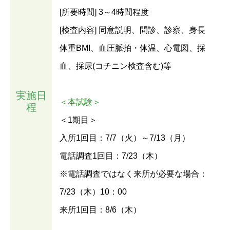
[所要時間] 3～4時間程度
[検査内容] 同意説明、問診、診察、身長
体重BMI、血圧脈拍・体温、心電図、採
血、採尿(コチニン検査含む)等
実施日
＜本試験＞
程
＜1期目＞
入所1回目：7/7（火）～7/13（月）
電話調査1回目：7/23（木）
※電話調査ではなく来所が必要な場合：
7/23（木）10：00
来所1回目：8/6（木）