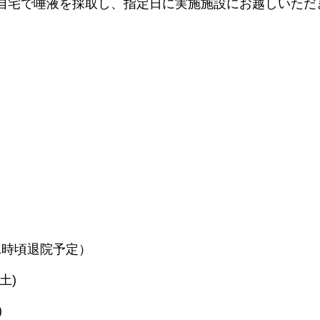
⾃宅で唾液を採取し、指定⽇に実施施設にお越しいただ
11時頃退院予定）
(⼟)
)