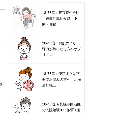
18-75歳：東京都中央区
｜過敏性腸症候群（下
痢・便秘…
30-49歳：お肌のハリ・
弾力が気になる方へサプ
リメン…
18-75歳：便秘または下
痢でお悩みの方へ（北海
タ
道札幌…
18-45歳:★札幌市白石区
で入院治験★5泊2回+通