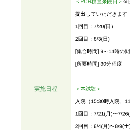
＜PCR検査来院日＞
※
提出していただきます
1回目：7/20(⽇）
2回目：8/3(⽇)
[集合時間] 9～14時の間
[所要時間] 30分程度
実施日程
＜本試験＞
入院（15:30時入院、
1回目：7/21(⽉)〜7/26
2回目：8/4(⽉)〜8/9(⼟