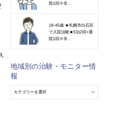
院1回※非…
0
18-45歳:★札幌市白石区
で入院治験★5泊2回+通
院1回※非…
入
地域別の治験・モニター情
報