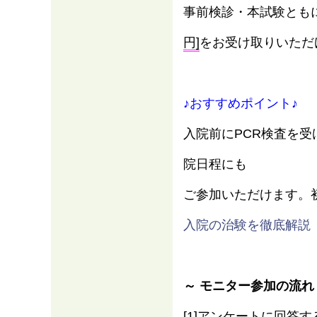
事前検診・本試験とも
円]
をお受け取りいただ
♪おすすめポイント♪
入院前にPCR検査を
院日程にも
ご参加いただけます。
情報
入院の治験を徹底解説
～ モニター参加の流れ
[1]アンケートに回答す