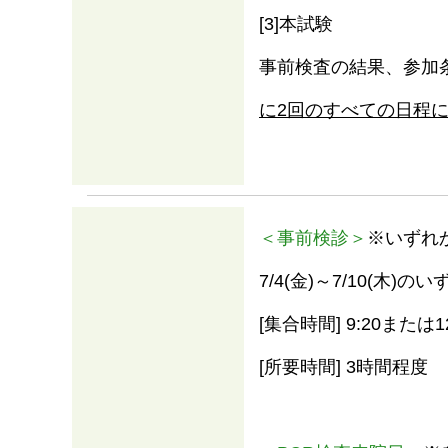
[3]本試験
事前検査の結果、参加
に2回のすべての日程
＜事前検診＞
※いずれ
7/4(金)～7/10(木)
[集合時間] 9:20または12
[所要時間] 3時間程度