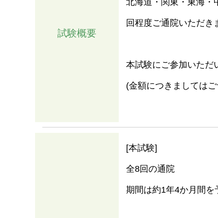
北海道・関東・東海・
回程度ご通院いただき
試験概要
本試験にご参加いただ
(金額につきましてはご
情報
[本試験]
全8回の通院
期間は約1年4か月間