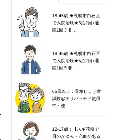
18-45歳:★札幌市白石区
で入院治験★5泊2回+通
院1回※非…
18-45歳:★札幌市白石区
で入院治験★5泊2回+通
院1回※非…
65歳以上：骨粗しょう症
試験@テリパラチド使用
中・使…
を
12-17歳：【スギ花粉で
目のかゆみ・充血がある