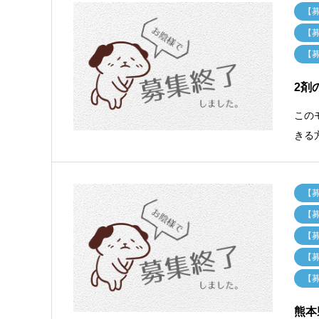
【
【
【
2剤
この
きる
【
【
【
【
【
熊本