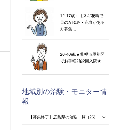
12-17歳：【スギ花粉で
目のかゆみ・充血がある
方募集…
20-40歳:★札幌市厚別区
でお手軽2泊2回入院★
地域別の治験・モニター情
報