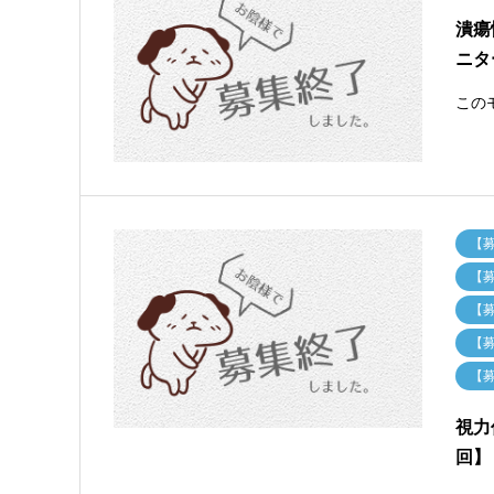
潰瘍
ニタ
この
【
【
【
【
【
視力
ニター情報
回】