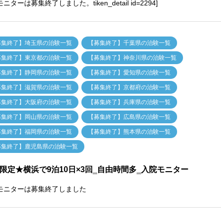
ニターは募集終了しました。tiken_detail id=2294]
募集終了】埼玉県の治験一覧
【募集終了】千葉県の治験一覧
募集終了】東京都の治験一覧
【募集終了】神奈川県の治験一覧
募集終了】静岡県の治験一覧
【募集終了】愛知県の治験一覧
募集終了】滋賀県の治験一覧
【募集終了】京都府の治験一覧
募集終了】大阪府の治験一覧
【募集終了】兵庫県の治験一覧
募集終了】岡山県の治験一覧
【募集終了】広島県の治験一覧
募集終了】福岡県の治験一覧
【募集終了】熊本県の治験一覧
募集終了】鹿児島県の治験一覧
名限定★横浜で9泊10日×3回‗自由時間多‗入院モニター
モニターは募集終了しました