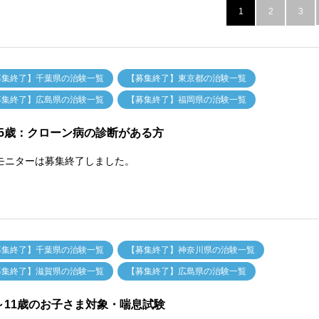
1
2
3
募集終了】千葉県の治験一覧
【募集終了】東京都の治験一覧
募集終了】広島県の治験一覧
【募集終了】福岡県の治験一覧
-75歳：クローン病の診断がある方
モニターは募集終了しました。
募集終了】千葉県の治験一覧
【募集終了】神奈川県の治験一覧
募集終了】滋賀県の治験一覧
【募集終了】広島県の治験一覧
～11歳のお子さま対象・喘息試験