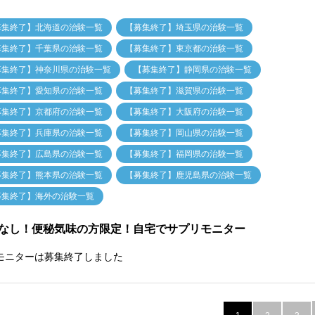
募集終了】北海道の治験一覧
【募集終了】埼玉県の治験一覧
募集終了】千葉県の治験一覧
【募集終了】東京都の治験一覧
募集終了】神奈川県の治験一覧
【募集終了】静岡県の治験一覧
募集終了】愛知県の治験一覧
【募集終了】滋賀県の治験一覧
募集終了】京都府の治験一覧
【募集終了】大阪府の治験一覧
募集終了】兵庫県の治験一覧
【募集終了】岡山県の治験一覧
募集終了】広島県の治験一覧
【募集終了】福岡県の治験一覧
募集終了】熊本県の治験一覧
【募集終了】鹿児島県の治験一覧
募集終了】海外の治験一覧
なし！便秘気味の方限定！自宅でサプリモニター
モニターは募集終了しました