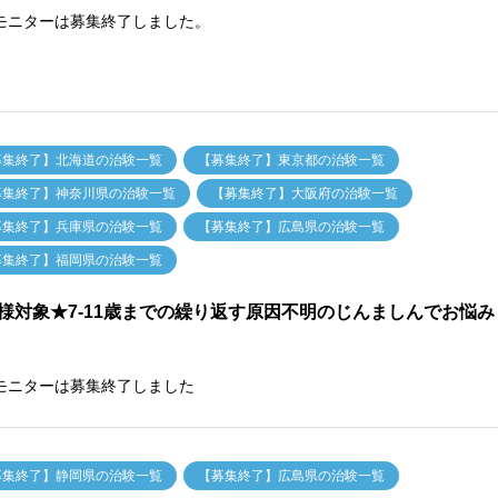
モニターは募集終了しました。
募集終了】北海道の治験一覧
【募集終了】東京都の治験一覧
募集終了】神奈川県の治験一覧
【募集終了】大阪府の治験一覧
募集終了】兵庫県の治験一覧
【募集終了】広島県の治験一覧
募集終了】福岡県の治験一覧
様対象★7-11歳までの繰り返す原因不明のじんましんでお悩み
モニターは募集終了しました
募集終了】静岡県の治験一覧
【募集終了】広島県の治験一覧