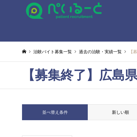
治験バイト募集一覧
過去の治験・実績一覧
【
【募集終了】広島
並べ替え条件
新しい順