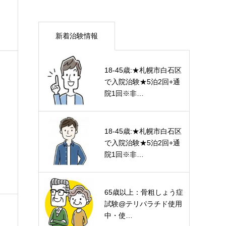
新着治験情報
18-45歳:★札幌市白石区
で入院治験★5泊2回+通
院1回※非…
18-45歳:★札幌市白石区
で入院治験★5泊2回+通
院1回※非…
65歳以上：骨粗しょう症
試験@テリパラチド使用
中・使…