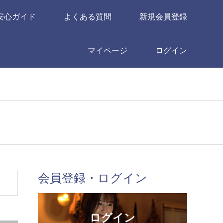
安心ガイド
よくある質問
新規会員登録
マイページ
ログイン
会員登録・ログイン
ログイン