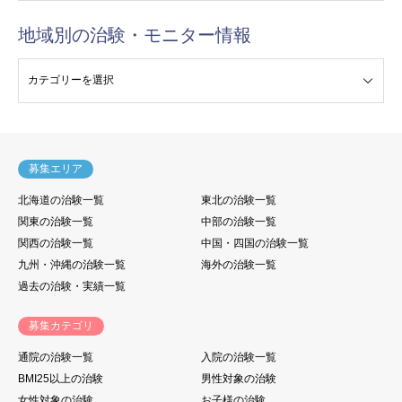
地域別の治験・モニター情報
験・モニター情報
募集エリア
北海道の治験一覧
東北の治験一覧
関東の治験一覧
中部の治験一覧
関西の治験一覧
中国・四国の治験一覧
九州・沖縄の治験一覧
海外の治験一覧
過去の治験・実績一覧
募集カテゴリ
通院の治験一覧
入院の治験一覧
BMI25以上の治験
男性対象の治験
女性対象の治験
お子様の治験