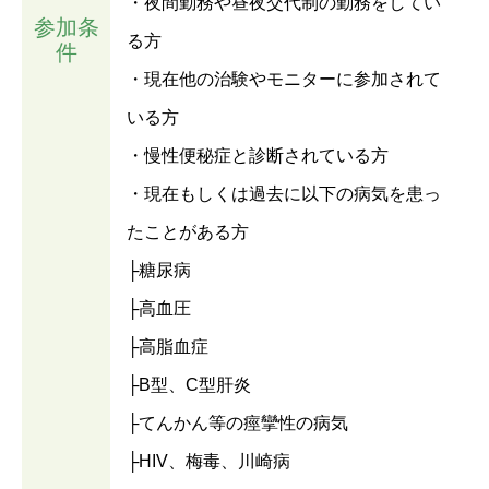
・夜間勤務や昼夜交代制の勤務をしてい
参加条
る方
件
・現在他の治験やモニターに参加されて
いる方
・慢性便秘症と診断されている方
・現在もしくは過去に以下の病気を患っ
たことがある方
├糖尿病
├高血圧
├高脂血症
├B型、C型肝炎
├てんかん等の痙攣性の病気
├HIV、梅毒、川崎病