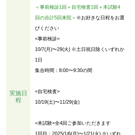
＜事前検診1回＋自宅検査1回＋本試験4
回の合計5回来院＞
※お好きな日程をお選
びください
<事前検診>
10/7(月)〜29(火) ※土日祝日除くいずれか
1日
集合時間：8:00〜9:30の間
<自宅検査>
実施日
程
10/19(土)〜11/29(金)
<本試験>全4回ご参加いただきます
1回目：2025/1/6(月)〜1/21(火) ※いずれ