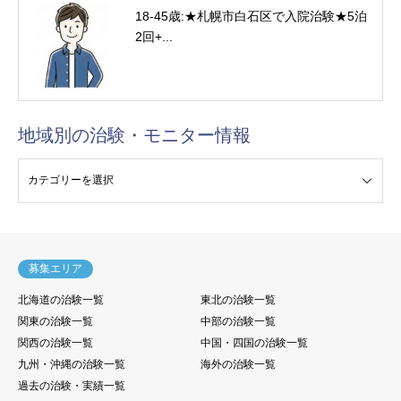
18-45歳:★札幌市白石区で入院治験★5泊
2回+...
地域別の治験・モニター情報
験・モニター情報
募集エリア
北海道の治験一覧
東北の治験一覧
関東の治験一覧
中部の治験一覧
関西の治験一覧
中国・四国の治験一覧
九州・沖縄の治験一覧
海外の治験一覧
過去の治験・実績一覧