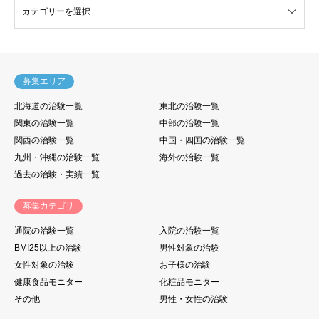
験・モニター情報
募集エリア
北海道の治験一覧
東北の治験一覧
関東の治験一覧
中部の治験一覧
関西の治験一覧
中国・四国の治験一覧
九州・沖縄の治験一覧
海外の治験一覧
過去の治験・実績一覧
募集カテゴリ
通院の治験一覧
入院の治験一覧
BMI25以上の治験
男性対象の治験
女性対象の治験
お子様の治験
健康食品モニター
化粧品モニター
その他
男性・女性の治験