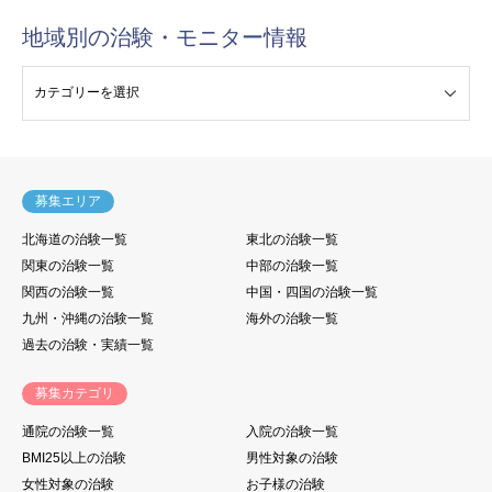
地域別の治験・モニター情報
験・モニター情報
募集エリア
北海道の治験一覧
東北の治験一覧
関東の治験一覧
中部の治験一覧
関西の治験一覧
中国・四国の治験一覧
九州・沖縄の治験一覧
海外の治験一覧
過去の治験・実績一覧
募集カテゴリ
通院の治験一覧
入院の治験一覧
BMI25以上の治験
男性対象の治験
女性対象の治験
お子様の治験