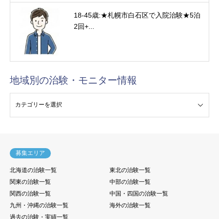
18-45歳:★札幌市白石区で入院治験★5泊
2回+...
地域別の治験・モニター情報
験・モニター情報
募集エリア
北海道の治験一覧
東北の治験一覧
関東の治験一覧
中部の治験一覧
関西の治験一覧
中国・四国の治験一覧
九州・沖縄の治験一覧
海外の治験一覧
過去の治験・実績一覧