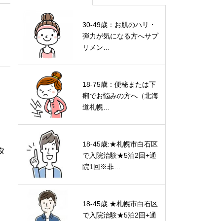
30-49歳：お肌のハリ・
弾力が気になる方へサプ
リメン…
18-75歳：便秘または下
痢でお悩みの方へ（北海
道札幌…
18-45歳:★札幌市白石区
タ
で入院治験★5泊2回+通
院1回※非…
18-45歳:★札幌市白石区
で入院治験★5泊2回+通