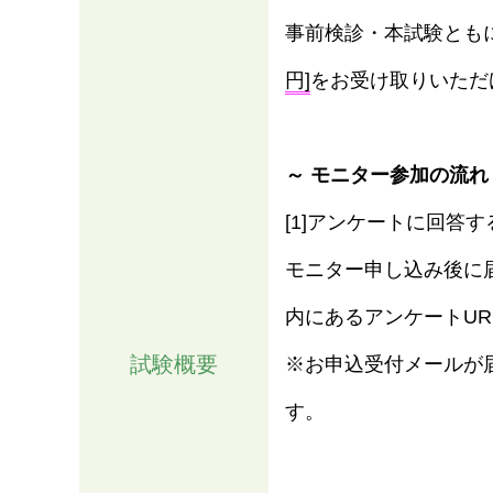
事前検診・本試験とも
円]
をお受け取りいただ
～ モニター参加の流れ
[1]アンケートに回答す
モニター申し込み後に
内にあるアンケートU
情報
試験概要
※お申込受付メールが
す。