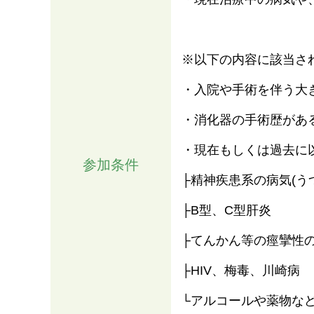
※以下の内容に該当さ
・入院や手術を伴う大
・消化器の手術歴があ
・現在もしくは過去に
参加条件
├精神疾患系の病気(う
├B型、C型肝炎
├てんかん等の痙攣性
├HIV、梅毒、川崎病
└アルコールや薬物な