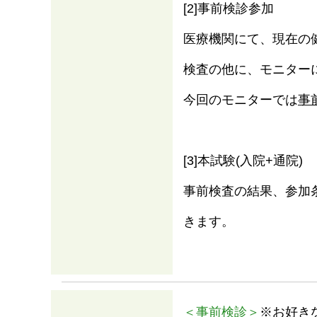
[2]事前検診参加
医療機関にて、現在の
検査の他に、モニター
今回のモニターでは
事
[3]本試験(入院+通院)
事前検査の結果、参加
きます。
＜事前検診＞
※お好き