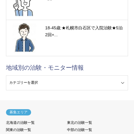
18-45歳:★札幌市白石区で入院治験★5泊
2回+...
地域別の治験・モニター情報
験・モニター情報
募集エリア
北海道の治験一覧
東北の治験一覧
関東の治験一覧
中部の治験一覧