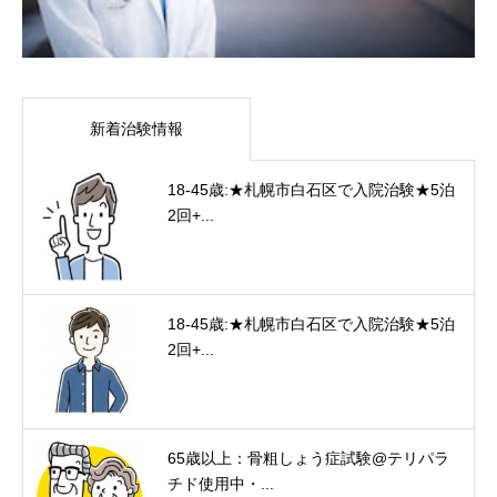
新着治験情報
18-45歳:★札幌市白石区で入院治験★5泊
2回+...
18-45歳:★札幌市白石区で入院治験★5泊
2回+...
65歳以上：骨粗しょう症試験@テリパラ
チド使用中・...