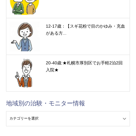
12-17歳：【スギ花粉で目のかゆみ・充血
がある方...
20-40歳:★札幌市厚別区でお手軽2泊2回
入院★
地域別の治験・モニター情報
験・モニター情報