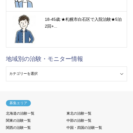
18-45歳:★札幌市白石区で入院治験★5泊
2回+...
地域別の治験・モニター情報
験・モニター情報
募集エリア
北海道の治験一覧
東北の治験一覧
関東の治験一覧
中部の治験一覧
関西の治験一覧
中国・四国の治験一覧