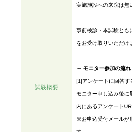
実施施設への来院は無
事前検診・本試験とも
をお受け取りいただけ
～ モニター参加の流れ
[1]アンケートに回答す
試験概要
情報
モニター申し込み後に
内にあるアンケートU
※お申込受付メールが
す。