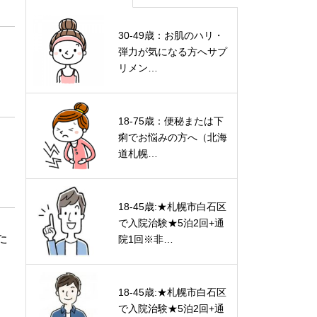
30-49歳：お肌のハリ・
弾力が気になる方へサプ
リメン…
18-75歳：便秘または下
痢でお悩みの方へ（北海
道札幌…
18-45歳:★札幌市白石区
で入院治験★5泊2回+通
た
院1回※非…
18-45歳:★札幌市白石区
で入院治験★5泊2回+通