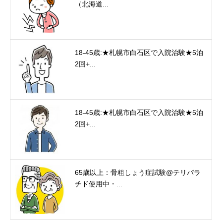
（北海道...
18-45歳:★札幌市白石区で入院治験★5泊
2回+...
18-45歳:★札幌市白石区で入院治験★5泊
2回+...
65歳以上：骨粗しょう症試験@テリパラ
チド使用中・...