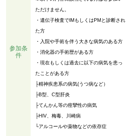
ただけません。
・遺伝子検査でIMもしくはPMと診断され
た方
・入院や手術を伴う大きな病気のある方
参加条
・消化器の手術歴がある方
件
・現在もしくは過去に以下の病気を患っ
たことがある方
├精神疾患系の病気(うつ病など）
├B型、C型肝炎
├てんかん等の痙攣性の病気
├HIV、梅毒、川崎病
└アルコールや薬物などの依存症