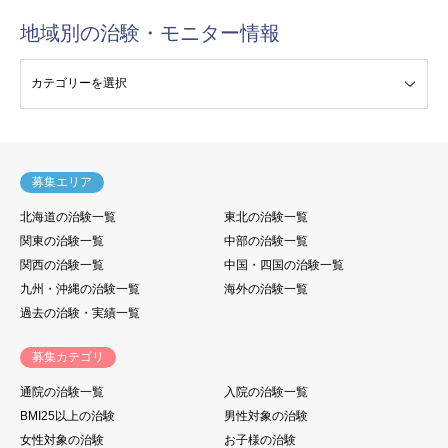
地域別の治験・モニター情報
験・モニター情報
募集エリア
北海道の治験一覧
東北の治験一覧
関東の治験一覧
中部の治験一覧
関西の治験一覧
中国・四国の治験一覧
九州・沖縄の治験一覧
海外の治験一覧
過去の治験・実績一覧
募集カテゴリ
通院の治験一覧
入院の治験一覧
BMI25以上の治験
男性対象の治験
女性対象の治験
お子様の治験