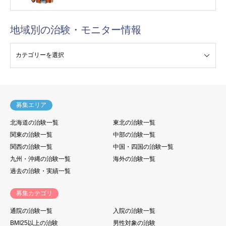
地域別の治験・モニター情報
験・モニター情報
募集エリア
北海道の治験一覧
東北の治験一覧
関東の治験一覧
中部の治験一覧
関西の治験一覧
中国・四国の治験一覧
九州・沖縄の治験一覧
海外の治験一覧
過去の治験・実績一覧
募集カテゴリ
通院の治験一覧
入院の治験一覧
BMI25以上の治験
男性対象の治験