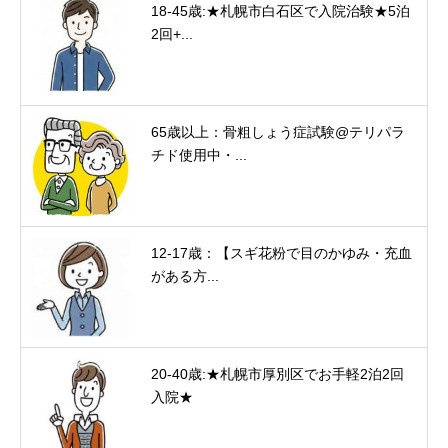
18-45歳:★札幌市白石区で入院治験★5泊
2回+...
65歳以上：骨粗しょう症試験@テリパラ
チド使用中・...
12-17歳：【スギ花粉で目のかゆみ・充血
がある方...
20-40歳:★札幌市厚別区でお手軽2泊2回
入院★