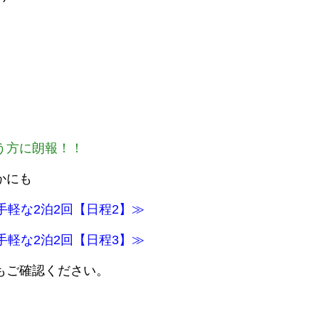
う方に朗報！！
かにも
手軽な2泊2回【日程2】≫
手軽な2泊2回【日程3】≫
もご確認ください。