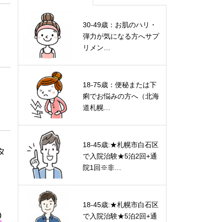
30-49歳：お肌のハリ・
弾力が気になる方へサプ
リメン…
18-75歳：便秘または下
痢でお悩みの方へ（北海
道札幌…
18-45歳:★札幌市白石区
タ
で入院治験★5泊2回+通
院1回※非…
18-45歳:★札幌市白石区
0
で入院治験★5泊2回+通