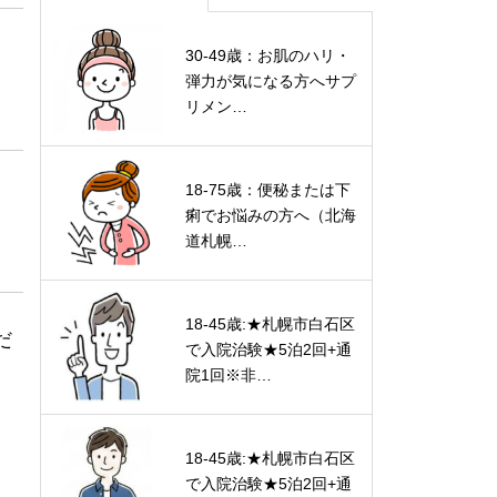
30-49歳：お肌のハリ・
弾力が気になる方へサプ
リメン…
18-75歳：便秘または下
痢でお悩みの方へ（北海
道札幌…
18-45歳:★札幌市白石区
だ
で入院治験★5泊2回+通
院1回※非…
。
18-45歳:★札幌市白石区
で入院治験★5泊2回+通