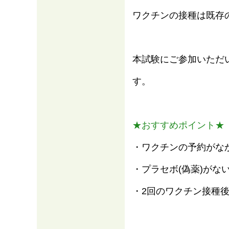
ワクチンの接種は既存
本試験にご参加いただ
す。
★おすすめポイント★
・ワクチンの予約がな
情報
・プラセボ(偽薬)がな
・2回のワクチン接種