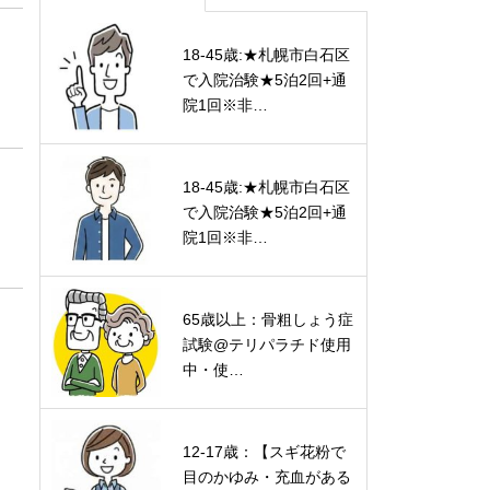
18-45歳:★札幌市白石区
で入院治験★5泊2回+通
院1回※非…
18-45歳:★札幌市白石区
で入院治験★5泊2回+通
院1回※非…
65歳以上：骨粗しょう症
試験@テリパラチド使用
中・使…
12-17歳：【スギ花粉で
目のかゆみ・充血がある