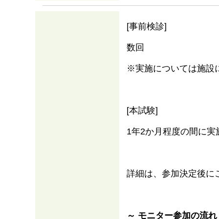
[事前検診]
数回
※実施については施設
[本試験]
1年2か月程度の間に実
詳細は、参加決定後に
～ モニター参加の流れ