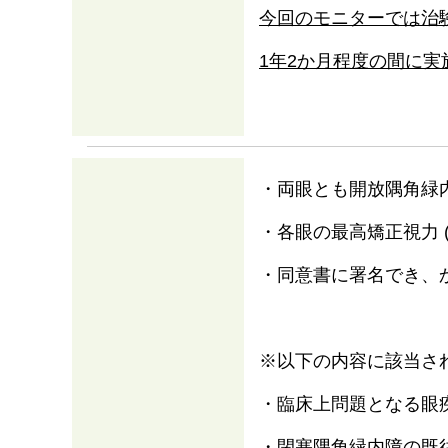
今回のモニターでは治
1年2か月程度の間に実
・両眼とも開放隅角緑
・各眼の最高矯正視力 (
・同意書に署名でき、
※以下の内容に該当さ
・臨床上問題となる眼
・閉塞隅角緑内障の既