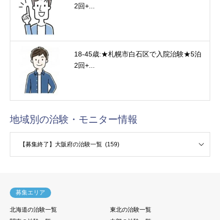
2回+...
18-45歳:★札幌市白石区で入院治験★5泊
2回+...
地域別の治験・モニター情報
験・モニター情報
募集エリア
北海道の治験一覧
東北の治験一覧