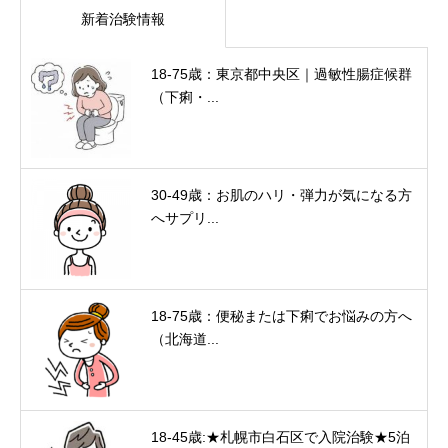
新着治験情報
18-75歳：東京都中央区｜過敏性腸症候群
（下痢・...
30-49歳：お肌のハリ・弾力が気になる方
へサプリ...
18-75歳：便秘または下痢でお悩みの方へ
（北海道...
18-45歳:★札幌市白石区で入院治験★5泊