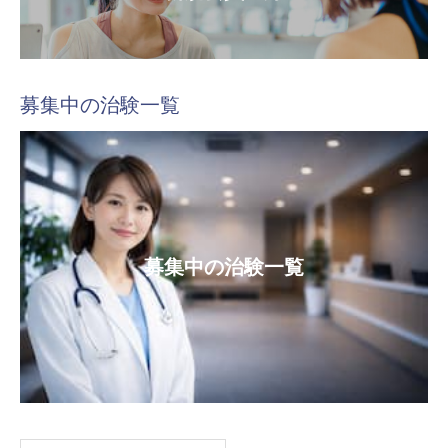
募集中の治験一覧
募集中の治験一覧