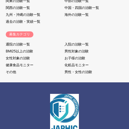
関東の治験一覧
中部の治験一覧
関西の治験一覧
中国・四国の治験一覧
九州・沖縄の治験一覧
海外の治験一覧
過去の治験・実績一覧
募集カテゴリ
通院の治験一覧
入院の治験一覧
BMI25以上の治験
男性対象の治験
女性対象の治験
お子様の治験
健康食品モニター
化粧品モニター
その他
男性・女性の治験