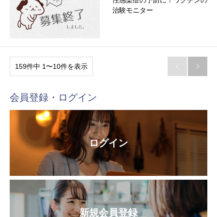
治験モニター
159件中 1〜10件を表示


会員登録・ログイン
ログイン
新規会員登録