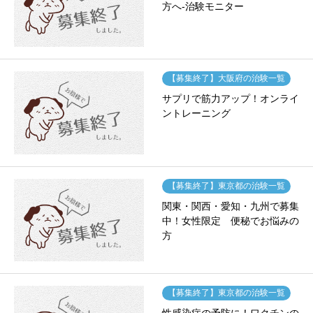
方へ-治験モニター
【募集終了】大阪府の治験一覧
サプリで筋力アップ！オンライ
ントレーニング
【募集終了】東京都の治験一覧
関東・関西・愛知・九州で募集
中！女性限定 便秘でお悩みの
方
【募集終了】東京都の治験一覧
性感染症の予防に！ワクチンの