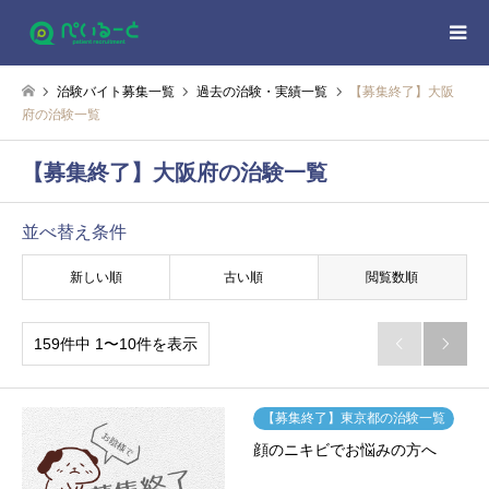
治験バイト募集一覧
過去の治験・実績一覧
【募集終了】大阪
府の治験一覧
【募集終了】大阪府の治験一覧
並べ替え条件
新しい順
古い順
閲覧数順
159件中 1〜10件を表示


【募集終了】東京都の治験一覧
顔のニキビでお悩みの方へ