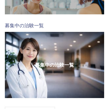
募集中の治験一覧
募集中の治験一覧