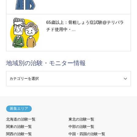
65歳以上：骨粗しょう症試験@テリパラ
チド使用中・...
地域別の治験・モニター情報
験・モニター情報
募集エリア
北海道の治験一覧
東北の治験一覧
関東の治験一覧
中部の治験一覧
関西の治験一覧
中国・四国の治験一覧