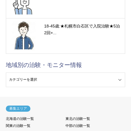
18-45歳:★札幌市白石区で入院治験★5泊
2回+...
地域別の治験・モニター情報
験・モニター情報
募集エリア
北海道の治験一覧
東北の治験一覧
関東の治験一覧
中部の治験一覧