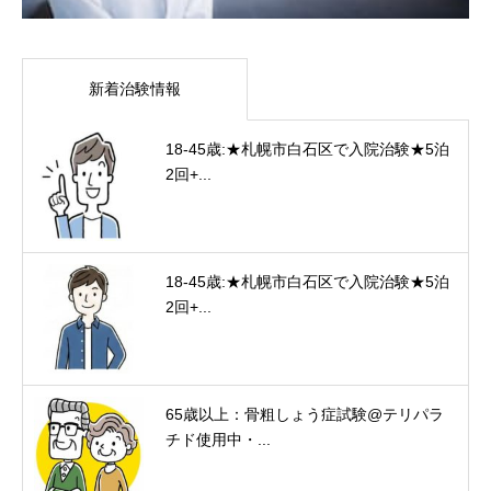
新着治験情報
18-45歳:★札幌市白石区で入院治験★5泊
2回+...
18-45歳:★札幌市白石区で入院治験★5泊
2回+...
65歳以上：骨粗しょう症試験@テリパラ
チド使用中・...