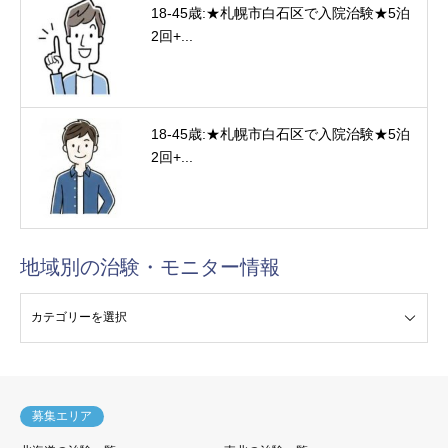
18-45歳:★札幌市白石区で入院治験★5泊
2回+...
18-45歳:★札幌市白石区で入院治験★5泊
2回+...
地域別の治験・モニター情報
験・モニター情報
募集エリア