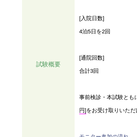
[入院日数]
4泊5日を2回
[通院回数]
試験概要
合計3回
情報
事前検診・本試験とも
円]
をお受け取りいただ
モニター参加の流れ