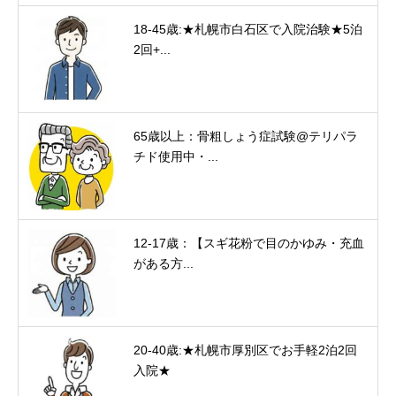
18-45歳:★札幌市白石区で入院治験★5泊
2回+...
65歳以上：骨粗しょう症試験@テリパラ
チド使用中・...
12-17歳：【スギ花粉で目のかゆみ・充血
がある方...
20-40歳:★札幌市厚別区でお手軽2泊2回
入院★