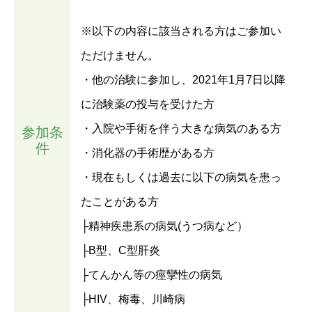
※以下の内容に該当される方はご参加い
ただけません。
・他の治験に参加し、2021年1月7日以降
に治験薬の投与を受けた方
・入院や手術を伴う大きな病気のある方
参加条
件
・消化器の手術歴がある方
・現在もしくは過去に以下の病気を患っ
たことがある方
├精神疾患系の病気(うつ病など）
├B型、C型肝炎
├てんかん等の痙攣性の病気
├HIV、梅毒、川崎病