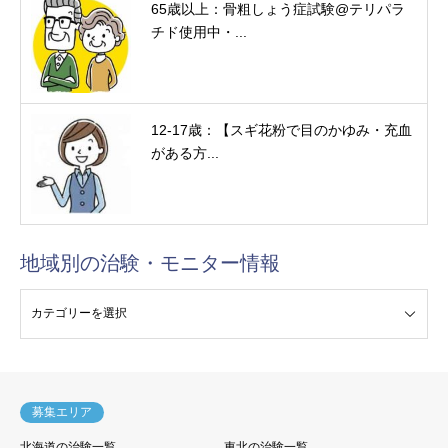
65歳以上：骨粗しょう症試験@テリパラ
チド使用中・...
12-17歳：【スギ花粉で目のかゆみ・充血
がある方...
地域別の治験・モニター情報
験・モニター情報
募集エリア
北海道の治験一覧
東北の治験一覧