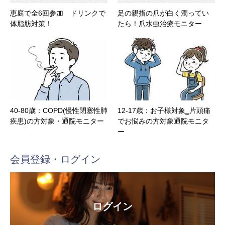
恵庭で全6回参加 ドリンクで
足の親指の爪が白く濁ってい
体脂肪対策！
たら！爪水虫治療モニター
40-80歳：COPD(慢性閉塞性肺
12-17歳：お子様対象‗片頭痛
疾患)の方対象・通院モニター
でお悩みの方対象通院モニタ
ー
会員登録・ログイン
ログイン