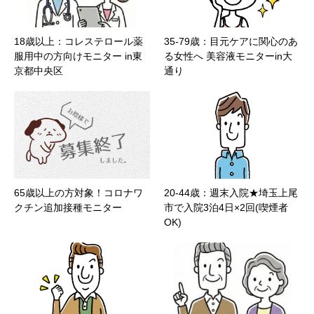
18歳以上：コレステロール薬
35-79歳：目元ケアに関心のあ
服用中の方向けモニター in東
る女性へ 美容液モニターin大
京都中央区
通り
65歳以上の方対象！コロナワ
20-44歳：週末入院★埼玉上尾
クチン追加接種モニター
市で入院3泊4日×2回(喫煙者
OK)