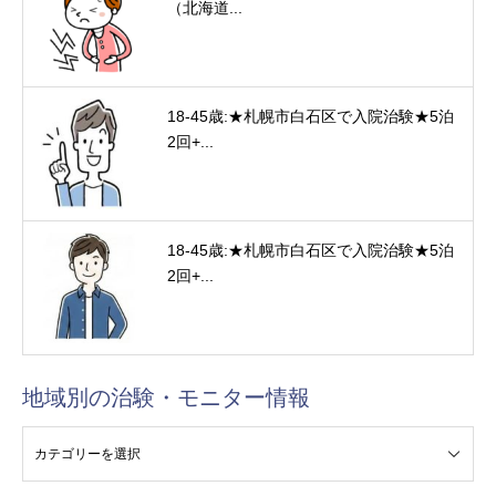
（北海道...
18-45歳:★札幌市白石区で入院治験★5泊
2回+...
18-45歳:★札幌市白石区で入院治験★5泊
2回+...
地域別の治験・モニター情報
験・モニター情報