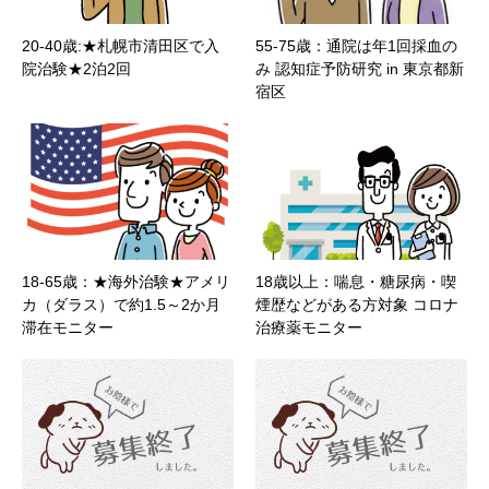
20-40歳:★札幌市清田区で入
55-75歳：通院は年1回採血の
院治験★2泊2回
み 認知症予防研究 in 東京都新
宿区
18-65歳：★海外治験★アメリ
18歳以上：喘息・糖尿病・喫
カ（ダラス）で約1.5～2か月
煙歴などがある方対象 コロナ
滞在モニター
治療薬モニター