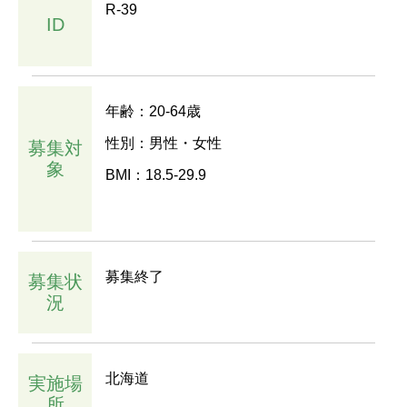
R-39
ID
年齢：20-64歳
性別：男性・女性
募集対
象
BMI：18.5-29.9
募集終了
募集状
況
北海道
実施場
所