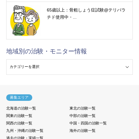
65歳以上：骨粗しょう症試験@テリパラ
チド使用中・...
地域別の治験・モニター情報
験・モニター情報
募集エリア
北海道の治験一覧
東北の治験一覧
関東の治験一覧
中部の治験一覧
関西の治験一覧
中国・四国の治験一覧
九州・沖縄の治験一覧
海外の治験一覧
過去の治験・実績一覧