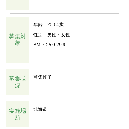
年齢：20-64歳
性別：男性・女性
募集対
象
BMI：25.0-29.9
募集終了
募集状
況
北海道
実施場
所