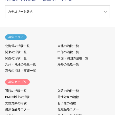
験・モニター情報
募集エリア
北海道の治験一覧
東北の治験一覧
関東の治験一覧
中部の治験一覧
関西の治験一覧
中国・四国の治験一覧
九州・沖縄の治験一覧
海外の治験一覧
過去の治験・実績一覧
募集カテゴリ
通院の治験一覧
入院の治験一覧
BMI25以上の治験
男性対象の治験
女性対象の治験
お子様の治験
健康食品モニター
化粧品モニター