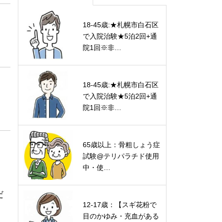
18-45歳:★札幌市白石区
で入院治験★5泊2回+通
院1回※非…
18-45歳:★札幌市白石区
で入院治験★5泊2回+通
院1回※非…
65歳以上：骨粗しょう症
試験@テリパラチド使用
中・使…
だ
12-17歳：【スギ花粉で
目のかゆみ・充血がある