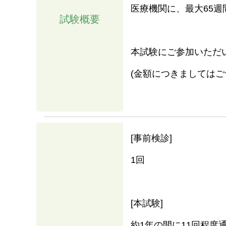
医療機関に、最大65週
試験概要
本試験にご参加いただ
(金額につきましてはご
[事前検診]
情報
1回
[本試験]
約1年の間に11回程度