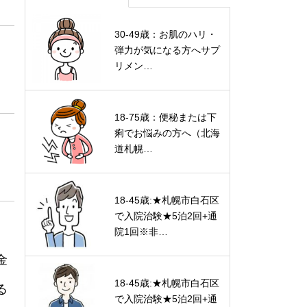
30-49歳：お肌のハリ・
弾力が気になる方へサプ
リメン…
18-75歳：便秘または下
痢でお悩みの方へ（北海
道札幌…
18-45歳:★札幌市白石区
で入院治験★5泊2回+通
院1回※非…
金
18-45歳:★札幌市白石区
る
で入院治験★5泊2回+通